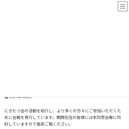
コ
ナ
ン
ビ
テ
ゲ
ン
ー
ツ
シ
支部だより
へ
ョ
ス
ン
キ
に
ッ
移
TOP
支部だより
関西支部
プ
動
関西支部会報「にきたつ通信 第2号」を発行
関西支部会報「にきたつ通信 第2
号」を発行
2025年9月6日
にきたつ会の活動を紹介し、より多くの方々にご参加いただくた
めに会報を発行しています。関西在住の皆様には本同窓会報に同
封していますので是非ご覧ください。