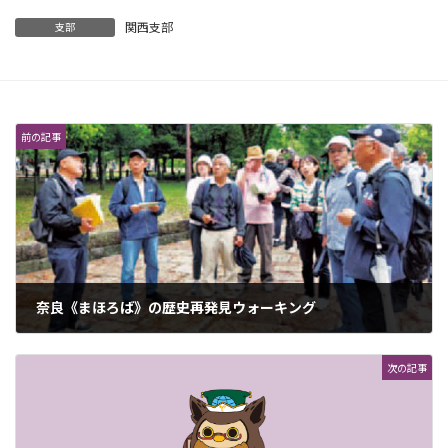
関西支部
支部
前の記事
奈良《まほろば》の歴史再発見ウォーキング
2025年9月6日
次の記事