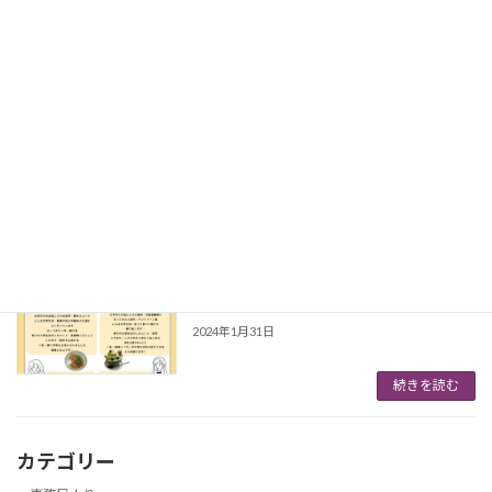
2023年度 第3回理事会（通算第91回）
事務局より
理事会が下記の要領で開催されました
2024年2月13日
2023年度 第3回理事会（通算第91回）理事会
が下記の要領で開催されました 日 時：2024
年2月9日（金）18：00 ～ 場 所：愛媛大学校
友会館１Ｆ Maple 【内容】 (1) 報告事項
(2) 審議事項 【報告 […]
続きを読む
会報27号のアンバサダーページが完成し
アンバサダー
ました
2024年1月31日
続きを読む
カテゴリー