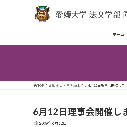
コ
ナ
ン
ビ
テ
ゲ
ン
ー
ツ
シ
ホーム
へ
ョ
ス
ン
キ
に
ッ
移
プ
動
TOP
お知らせ
事務局より
6月12日理事会開催しま
6月12日理事会開催し
2009年6月12日